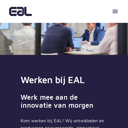
Overslaan
naar
Homepagina
content
Werken bij EAL 
Werk mee aan de 
innovatie van morgen
Kom werken bij EAL! Wij ontwikkelen en 
produceren geavanceerde, innovatieve 